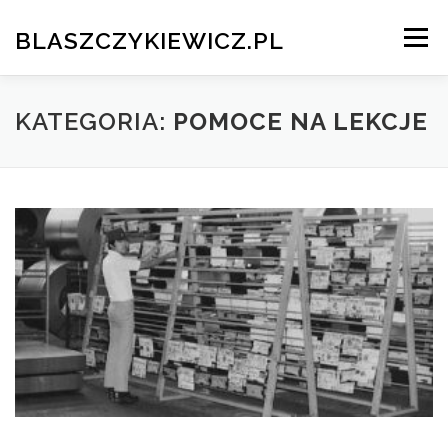
Przeskocz
do
BLASZCZYKIEWICZ.PL
Menu
treści
HOME
CV I PORTFOLIO
KATEGORIA:
POMOCE NA LEKCJE
TESTOWANIE OPROGRAMOWANIA
KONTAKT