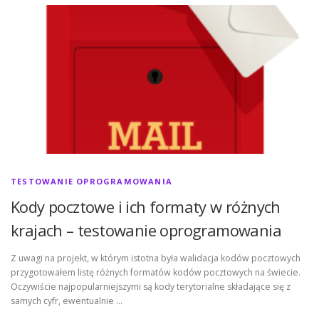
TESTOWANIE OPROGRAMOWANIA
Kody pocztowe i ich formaty w różnych
krajach – testowanie oprogramowania
Z uwagi na projekt, w którym istotna była walidacja kodów pocztowych
przygotowałem listę różnych formatów kodów pocztowych na świecie.
Oczywiście najpopularniejszymi są kody terytorialne składające się z
samych cyfr, ewentualnie …