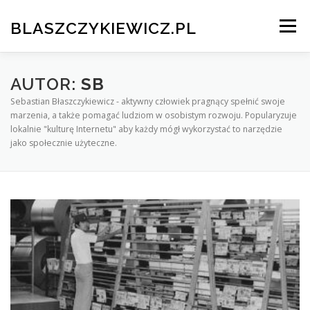
Przeskocz
do
BLASZCZYKIEWICZ.PL
Menu
treści
HOME
CV I PORTFOLIO
AUTOR:
SB
Sebastian Błaszczykiewicz - aktywny człowiek pragnący spełnić swoje
marzenia, a także pomagać ludziom w osobistym rozwoju. Popularyzuje
lokalnie "kulturę Internetu" aby każdy mógł wykorzystać to narzędzie
TESTOWANIE OPROGRAMOWANIA
KONTAKT
jako społecznie użyteczne.