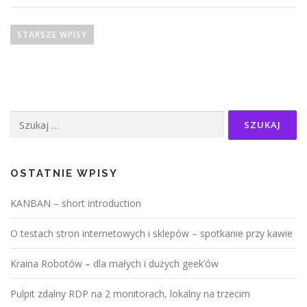
N
a
STARSZE WPISY
w
i
g
a
Szukaj:
c
j
a
p
OSTATNIE WPISY
o
KANBAN – short introduction
w
p
O testach stron internetowych i sklepów – spotkanie przy kawie
i
s
Kraina Robotów – dla małych i dużych geek’ów
a
Pulpit zdalny RDP na 2 monitorach, lokalny na trzecim
c