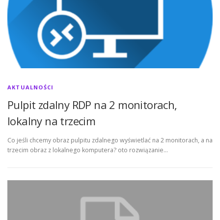
AKTUALNOŚCI
Pulpit zdalny RDP na 2 monitorach,
lokalny na trzecim
Co jeśli chcemy obraz pulpitu zdalnego wyświetlać na 2 monitorach, a na
trzecim obraz z lokalnego komputera? oto rozwiązanie…