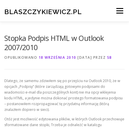
Przeskocz
do
BLASZCZYKIEWICZ.PL
Menu
treści
HOME
CV I PORTFOLIO
Stopka Podpis HTML w Outlook
2007/2010
TESTOWANIE OPROGRAMOWANIA
KONTAKT
OPUBLIKOWANO
18 WRZEŚNIA 2010
[DATA]
PRZEZ
SB
Dlatego, że samemu zdziwiłem się po przejściu na Outlook 2010, że w
opcjach „Podpisy” (które zarządzają gotowymi podpisami do
wiadomości e-mail dla poszczególnych kont) nie ma opcji wklejenia
kodu HTML, a jedynie można dokonać prostego formatowania podpisu
– postanowiłem rozpropagować tę przydatną informację (którą
znalazłem dopiero w sieci).
Otóż jest możliwość edytowania plików, w których Outlook przechowuje
sformatowane dane stopki, Trzeba je odnaleźć w katalogu