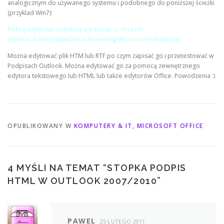
analogicznym do używanego systemu i podobnego do poniższej ścieżki
(przyklad Win7):
Pliki podpisów znajdują się tutaj:
c:\Users\
[nazwa_konta]\AppData\Roaming\Microsoft\Podpisy\
Można edytować plik HTM lub RTF po czym zapisać go i przetestować w
Podpisach Outlook. Można edytować go za pomocą zewnętrznego
edytora tekstowego lub HTML lub także edytorów Office. Powodzenia :)
OPUBLIKOWANY W
KOMPUTERY & IT
,
MICROSOFT OFFICE
4 MYŚLI NA TEMAT “
STOPKA PODPIS
HTML W OUTLOOK 2007/2010
”
PAWEL
25 LUTEGO 2011