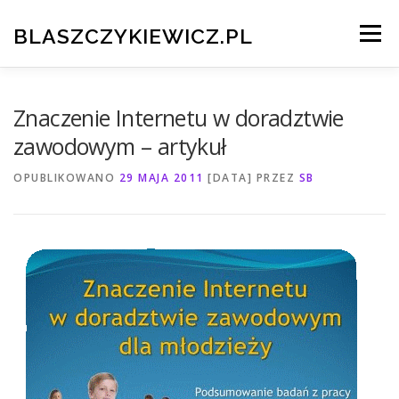
Przeskocz
do
BLASZCZYKIEWICZ.PL
Menu
treści
HOME
CV I PORTFOLIO
Znaczenie Internetu w doradztwie
zawodowym – artykuł
TESTOWANIE OPROGRAMOWANIA
KONTAKT
OPUBLIKOWANO
29 MAJA 2011
[DATA]
PRZEZ
SB