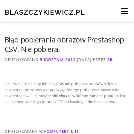
Przeskocz
do
BLASZCZYKIEWICZ.PL
Menu
treści
HOME
CV I PORTFOLIO
Błąd pobierania obrazów Prestashop
CSV. Nie pobiera.
TESTOWANIE OPROGRAMOWANIA
KONTAKT
OPUBLIKOWANO
5 KWIETNIA 2012
[DATA]
PRZEZ
SB
Jeśli Twój Prestashop lub inny CMS nie pobiera obrazków/zdjęć z
zewnętrznego serwera z racji wyłączonego pobierania zawartości
zewnętrznej w PHP; stwórz plik
php.ini
, w którym zamieść poniższy kod;
a następnie wrzuć go poprzez FTP do katalogu admina na serwer.
OPUBLIKOWANY W
KOMPUTERY & IT